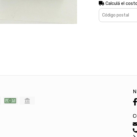
Calculá el cost
N
C