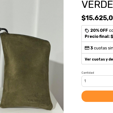
VERDE
$15.625,
20% OFF
c
Precio final:
$
3
cuotas sin
Ver cuotas y d
Cantidad