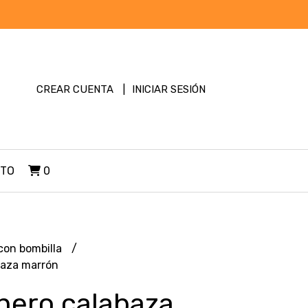
CREAR CUENTA
INICIAR SESIÓN
TO
0
con bombilla
baza marrón
nero calabaza