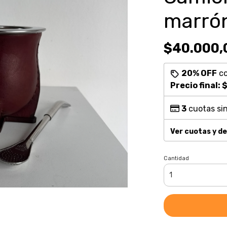
marró
$40.000,
20% OFF
c
Precio final:
$
3
cuotas sin
Ver cuotas y d
Cantidad