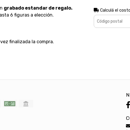
on
grabado estandar de regalo.
Calculá el cost
sta 6 figuras a elección.
vez finalizada la compra.
N
C