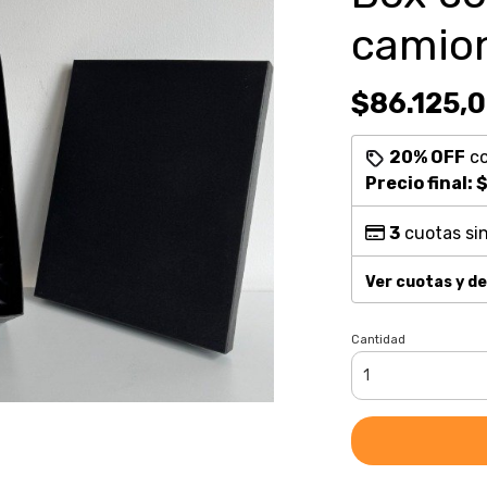
camion
$86.125,
20% OFF
c
Precio final:
$
3
cuotas sin
Ver cuotas y d
Cantidad