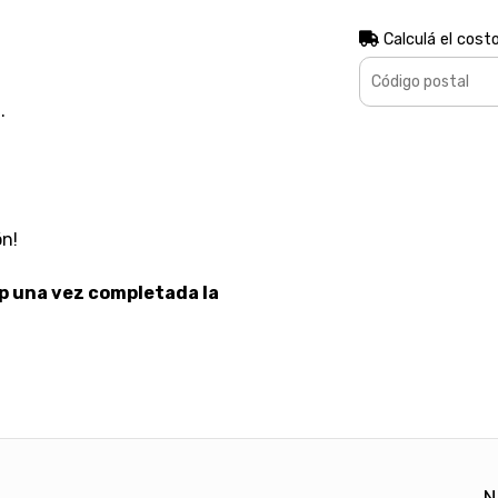
Calculá el cost
.
ón!
p una vez completada la
N