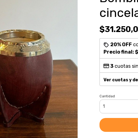
cincel
$31.250,
20% OFF
c
Precio final:
$
3
cuotas sin
Ver cuotas y d
Cantidad