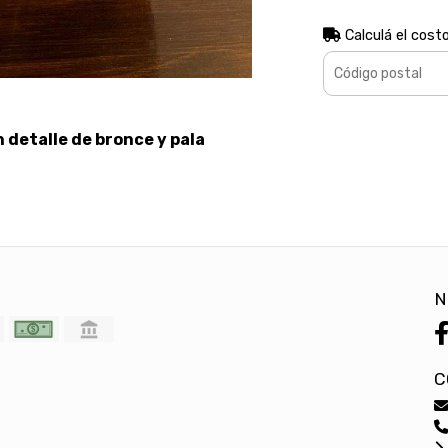
Calculá el cost
 detalle de bronce y pala
N
C