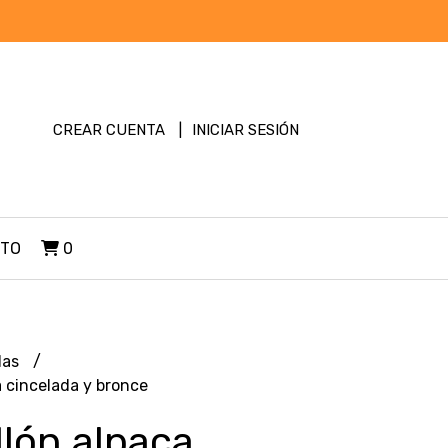
CREAR CUENTA
INICIAR SESIÓN
TO
0
las
 cincelada y bronce
lón alpaca